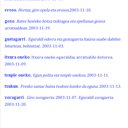
e
roso
.
Hortaz, giro epela eta erosoa.
2003-11-10.
g
oxo
.
Batez besteko hotza txikiagoa eta epeltasun goxoa
arratsaldean.
2003-11-19.
gustagarri
.
Eguraldi ederra eta gustagarria haizea suabe dabilen
bitartean, behintzat
.. 2003-11-03.
itxura oneko
. Itxura oneko eguraldia, arratsalde dotorea.
2003-11-09.
tenple oneko.
Egun polita eta tenple onekoa.
2003-11-11.
txukun
.
Fresko samar baina txukun hasiko da eguna.
2003-11-13.
zoragarri
.
Giro zoragarria.
2003-11-07.
Eguraldi zoragarria.
2003-11-20.