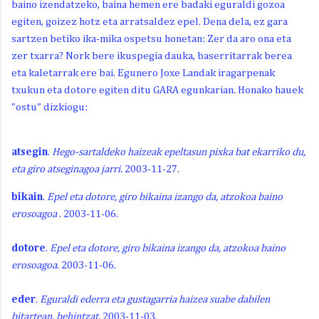
baino izendatzeko, baina hemen ere badaki eguraldi gozoa
egiten, goizez hotz eta arratsaldez epel. Dena dela, ez gara
sartzen betiko ika-mika ospetsu honetan: Zer da aro ona eta
zer txarra? Nork bere ikuspegia dauka, baserritarrak berea
eta kaletarrak ere bai. Egunero Joxe Landak iragarpenak
txukun eta dotore egiten ditu GARA egunkarian. Honako hauek
"ostu" dizkiogu:
atsegin
.
Hego-sartaldeko haizeak epeltasun pixka bat ekarriko du,
eta giro atseginagoa jarri.
2003-11-27.
bikain
.
Epel eta dotore, giro bikaina izango da, atzokoa baino
erosoagoa
. 2003-11-06.
dotore
.
Epel eta dotore, giro bikaina izango da, atzokoa baino
erosoagoa
. 2003-11-06.
eder
.
Eguraldi ederra eta gustagarria haizea suabe dabilen
bitartean, behintzat.
2003-11-03.