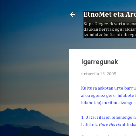
EtnoMet eta Ar
Kepa Diegezek sortutakoa
daukan herriak eguraldiar
izendatzeko. Sasoi edo eg
Igarregunak
urtarrila 13, 2005
Kultura askotan urte barru
aroa egonez gero, hilabete 
hilabetea) euritsua izango 
1. Urtarrilaren lehenengo 
Lafittek,
Gure Herria
aldizk