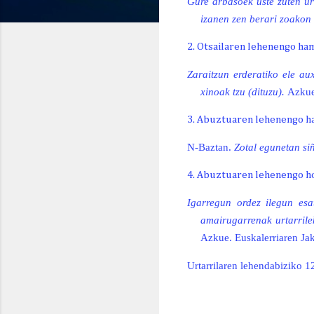
Gure arbasoek uste zuten urt
izanen zen berari zoakon 
GAUR
BIHAR
ETZI
OG. 6
OR. 7
LR. 8
2. Otsailaren lehenengo ha
Zaraitzun erderatiko ele au
xinoak tzu (dituzu).
Azkue.
22º
25º
30º
15º/
14º/
16º/
3. Abuztuaren lehenengo h
N-Baztan.
Zotal egunetan si
4. Abuztuaren lehenengo h
Igarregun ordez ilegun esa
amairugarrenak urtarrile
Azkue. Euskalerriaren Jak
Urtarrilaren lehendabiziko 1