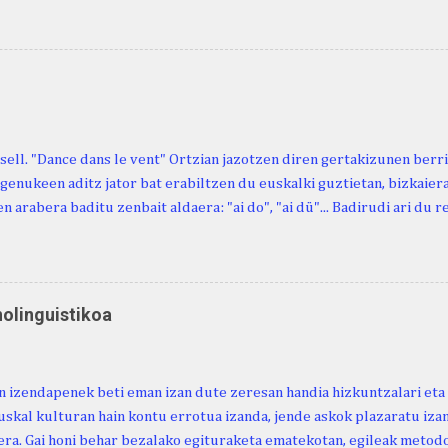
n berri. "Leizarraga egun" izeneko omenaldia antolatu dute. Hauxe 
gortziritako" programa: - 15.00 Ongi etorria (herriko jantegian). - H
. - Urbistondo anderea: protestantismoa Euskal Herrian. - Piarres C
hork inguratzerik baleuka, badaki zer izango duen.
sell. "Dance dans le vent" Ortzian jazotzen diren gertakizunen ber
genukeen aditz jator bat erabiltzen du euskalki guztietan, bizkaieraz
n arabera baditu zenbait aldaera: "ai do", "ai dü"... Badirudi ari du 
natura bera ostagiak gobernatzen dituena. Adibidez, honako esapide
ardul ari du. (Euria). Mujika Josefa Martina . Neronek or-emen entzun
... Oñatibia Manuel . Bible Saindua. (Duvoisin). 1859. Ebiya bizitzen ari
 Neronek or-emen entzunak. Gexala ari du ... Ebi maxkala . (Ebi indar 
nolinguistikoa
 Neronek or-emen entzunak. Euri txe au da okerrena... Ezerez bezela 
n zañetaraño.... Soroa Marcelino . EUSKAL ERRIA (revista), 1881. Aunit
 izendapenek beti eman izan dute zeresan handia hizkuntzalari eta 
uskal kulturan hain kontu errotua izanda, jende askok plazaratu izan
ra. Gai honi behar bezalako egituraketa ematekotan, egileak metodo