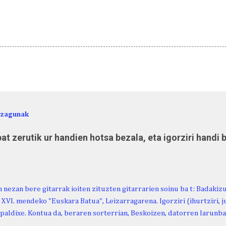
ezagunak
at zerutik ur handien hotsa bezala, eta igorziri handi 
 nezan bere gitarrak ioiten zituzten gitarrarien soinu ba t: Badakiz
, XVI. mendeko "Euskara Batua", Leizarragarena. Igorziri (ihurtziri, jus
paldixe. Kontua da, beraren sorterrian, Beskoizen, datorren larunba
iola. Kristinak, blog honetako irakurle finak eta Atturi aldeko eusk