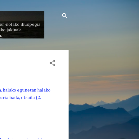
er-nolako ikuspegia
ko jakinak
.
a, halako egunetan halako
ria bada, otsaila (2.