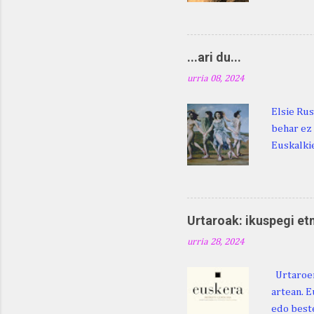
digu hare
Duhauk "i
Lazarraga
...ari du...
Beraz, ne
urria 08, 2024
Elsie Rus
behar ez 
Euskalkie
bat edo 
ditugu: M
zarra da .
Martina .
Urtaroak: ikuspegi et
Martina .
urria 28, 2024
gorputzea
Urtaroen
artean. E
edo beste