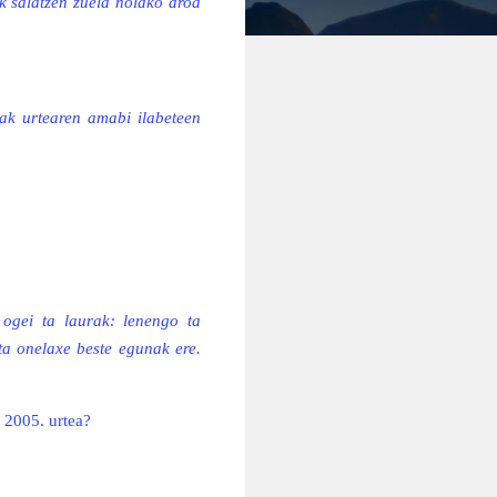
ik salatzen zuela nolako aroa
nak urtearen amabi ilabeteen
 ogei ta laurak: lenengo ta
ta onelaxe beste egunak ere.
 2005. urtea?