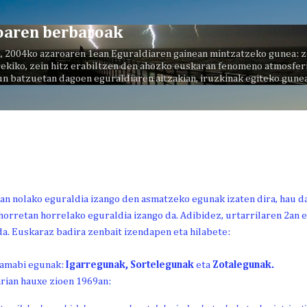
Saltatu eta joan eduki nagusira
oaren berbaroak
, 2004ko azaroaren 1ean Eguraldiaren gainean mintzatzeko gunea: z
ekiko, zein hitz erabiltzen den ahozko euskaran fenomeno atmosferi
un batzuetan dagoen eguraldiaren aitzakian, iruzkinak egiteko gunea
an nolako eguraldia izango den asmatzeko egunak izaten dira, hau d
horretan horrelako eguraldia izango da. Adibidez, urtarrilaren 2an eu
da. Euskaraz badira zenbait izendapen eta hilabete:
hamabi egunak:
Igarregunak, Sortelegunak
eta
Zotalegunak.
arian hauxe zioen 1969an: