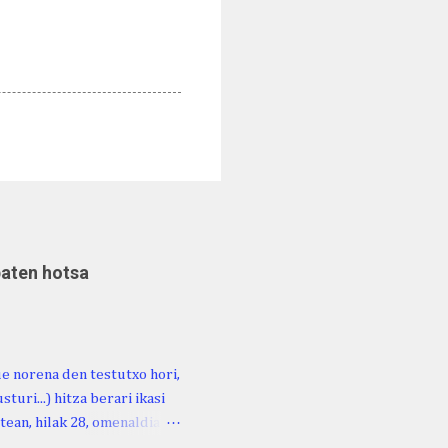
baten hotsa
ue norena den testutxo hori,
turi...) hitza berari ikasi
tean, hilak 28, omenaldia
ara ikertzen dabilenak eman