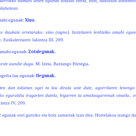
arrileko hamabi lehen egunak zotalak zirela, hots, bakotxak aintzinet
ilabetean.
mabi egunak:
Xino.
xe daukate orretarako: xino (signo). Izotzilaren lenbiziko amabi egu
 Euskalerriaren Jakintza III, 209.
amabi egunak:
Zotalegunak.
ñeste aundie dugu.
M. Izeta. Baztango Hiztegia.
ogeita lau egunak:
Ilegunak.
ten dan tokietan ogei ta lau dirala uste dute, agorrilaren lenengo
ko eguraldia iragarten dutela, bigarren ta amalaugarrenak otsaila.. e
intza IV, 209.
2 egunak euri gutxiko eta hotz samarrak izan dira. Horrelakoa izango da