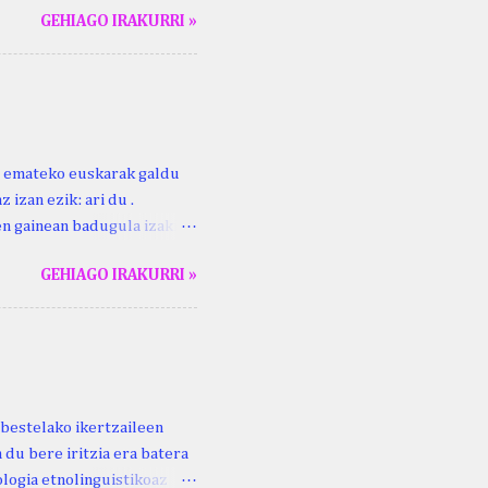
GEHIAGO IRAKURRI »
duzue Kristinari Henri
enrike Knörr: Leizarraga-
harritton : XVI. mendea.
ri emateko euskarak galdu
 izan ezik: ari du .
ren gainean badugula izaki
 ezinago eder hauek jaso
GEHIAGO IRAKURRI »
ak. Lodi ari du: ebi (euri)
 du .... Mujika Josefa
gutxikoa). Mujika Josefa
ari du , ta sartzen da
z ari du euria . Altzo...
bestelako ikertzaileen
 du bere iritzia era batera
logia etnolinguistikoaz