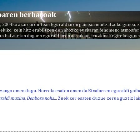
Saltatu eta joan eduki nagusira
oaren berbaroak
, 2004ko azaroaren 1ean Eguraldiaren gainean mintzatzeko gunea: z
ekiko, zein hitz erabiltzen den ahozko euskaran fenomeno atmosferi
un batzuetan dagoen eguraldiaren aitzakian, iruzkinak egiteko gunea
izango omen dugu. Horrela esaten omen da Etxalarren eguraldi goib
uraldi muzina, Denbora noha...
Zuek zer esaten duzue zerua guztiz la