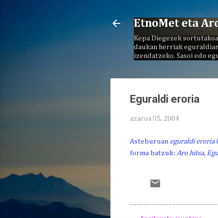
EtnoMet eta Ar
Kepa Diegezek sortutakoa
daukan herriak eguraldiar
izendatzeko. Sasoi edo eg
Eguraldi eroria
azaroa 05, 2004
Asteburuan
eguraldi eroria
forma batzuk:
Aro hitsa, Eg