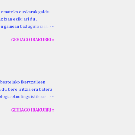
ri emateko euskarak galdu
 izan ezik: ari du .
ren gainean badugula izaki
 ezinago eder hauek jaso
GEHIAGO IRAKURRI »
ak. Lodi ari du: ebi (euri)
 du .... Mujika Josefa
gutxikoa). Mujika Josefa
ari du , ta sartzen da
z ari du euria . Altzo...
bestelako ikertzaileen
 du bere iritzia era batera
logia etnolinguistikoaz
eko zubi-adarra
GEHIAGO IRAKURRI »
lan honek gidari. Kepa
ta Aldizkaria , 69 (2), 93–