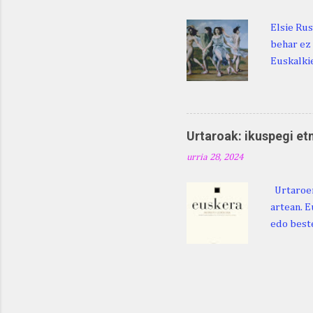
Elsie Rus
behar ez 
Euskalkie
bat edo 
ditugu: M
zarra da .
Martina .
Urtaroak: ikuspegi et
Martina .
urria 28, 2024
gorputzea
Urtaroen
artean. E
edo beste
baliatzea
azaleratz
Diéguez B
122. htt
ikerketa