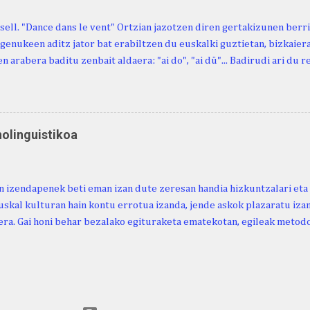
sell. "Dance dans le vent" Ortzian jazotzen diren gertakizunen ber
genukeen aditz jator bat erabiltzen du euskalki guztietan, bizkaieraz
n arabera baditu zenbait aldaera: "ai do", "ai dü"... Badirudi ari du 
natura bera ostagiak gobernatzen dituena. Adibidez, honako esapide
ardul ari du. (Euria). Mujika Josefa Martina . Neronek or-emen entzun
... Oñatibia Manuel . Bible Saindua. (Duvoisin). 1859. Ebiya bizitzen ari
 Neronek or-emen entzunak. Gexala ari du ... Ebi maxkala . (Ebi indar 
nolinguistikoa
 Neronek or-emen entzunak. Euri txe au da okerrena... Ezerez bezela 
n zañetaraño.... Soroa Marcelino . EUSKAL ERRIA (revista), 1881. Aunit
 izendapenek beti eman izan dute zeresan handia hizkuntzalari eta 
uskal kulturan hain kontu errotua izanda, jende askok plazaratu izan
ra. Gai honi behar bezalako egituraketa ematekotan, egileak metodo
 proposatzen du, hau da, lexikoaren eta kulturaren arteko ezinbest
ea. Horretarako, nozio orokorretan oinarrituriko sailkapena du iker
arahona. (2024). Urtaroak: ikuspegi etnolinguistikoa. Euskera Ikerke
ps://doi.org/10.59866/eia.v69i2.287 https://euskera-
.euskaltzaindia.eus/index.php/euskera/article/view/287/328