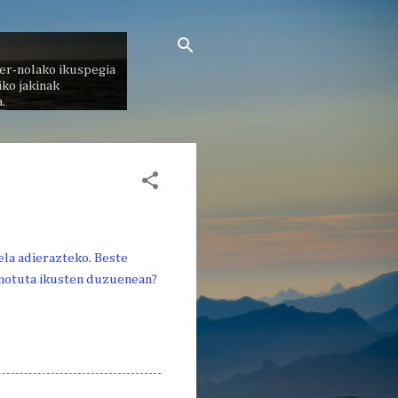
er-nolako ikuspegia
ko jakinak
.
ela adierazteko. Beste
inotuta ikusten duzuenean?