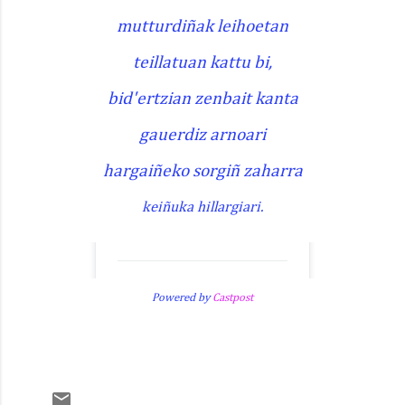
mutturdiñak leihoetan
teillatuan kattu bi,
bid'ertzian zenbait kanta
gauerdiz arnoari
hargaiñeko sorgiñ zaharra
keiñuka hillargiari.
Powered by
Castpost