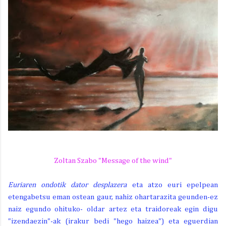
Zoltan Szabo "Message of the wind"
Euriaren ondotik dator desplazera
eta atzo euri epelpean
etengabetsu eman ostean gaur, nahiz ohartarazita geunden-ez
naiz egundo ohituko- oldar artez eta traidoreak egin digu
"izendaezin"-ak (irakur bedi "hego haizea") eta eguerdian